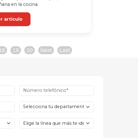
ana en la cocina.
r artículo
18
19
20
Next
Last