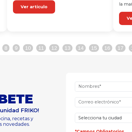
la mañ
Ver artículo
Ve
8
9
10
11
12
13
14
15
16
17
BETE
munidad FRIKO!
cina, recetas y
s novedades.
*Campos Obligatorios