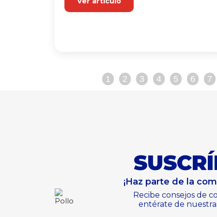
Ver artículo
1
2
3
4
5
6
7
SUSCRÍ
¡Haz parte de la co
Recibe consejos de co
entérate de nuestra