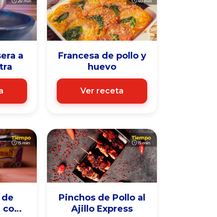
ra a
Francesa de pollo y
tra
huevo
a
Ver receta
 de
Pinchos de Pollo al
 con
Ajillo Express