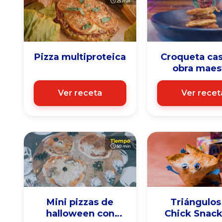
Pizza multiproteica
Croqueta case
obra maes
Ver receta
Ver recet
Mini pizzas de
Triángulos
halloween con
Chick Snack