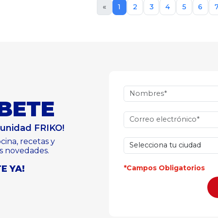
«
1
2
3
4
5
6
BETE
munidad FRIKO!
cina, recetas y
s novedades.
E YA!
*Campos Obligatorios