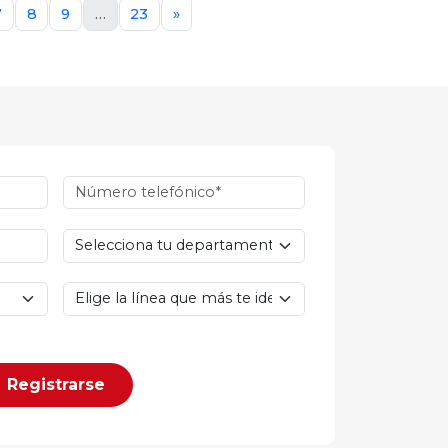
7
8
9
…
23
»
Registrarse