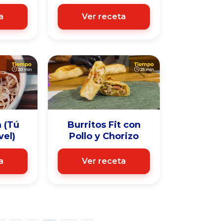
a
Ver receta
 (Tú
Burritos Fit con
vel)
Pollo y Chorizo
a
Ver receta