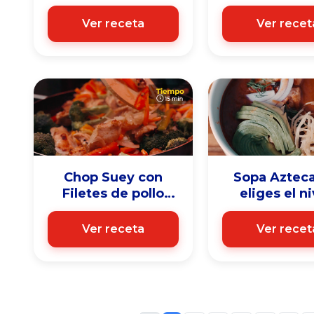
pollo
queso
Ver receta
Ver recet
Chop Suey con
Sopa Azteca
Filetes de pollo
eliges el ni
Friko
Ver receta
Ver recet