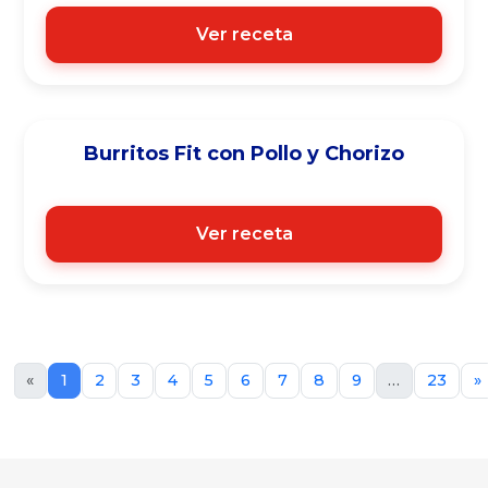
Ver receta
Burritos Fit con Pollo y Chorizo
Ver receta
«
1
2
3
4
5
6
7
8
9
…
23
»