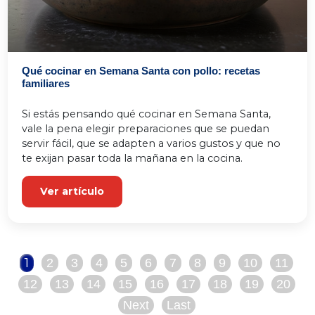
Qué cocinar en Semana Santa con pollo: recetas
familiares
Si estás pensando qué cocinar en Semana Santa, 
vale la pena elegir preparaciones que se puedan 
servir fácil, que se adapten a varios gustos y que no 
te exijan pasar toda la mañana en la cocina.
Ver artículo
1
2
3
4
5
6
7
8
9
10
11
12
13
14
15
16
17
18
19
20
Next
Last