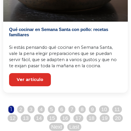
Qué cocinar en Semana Santa con pollo: recetas
familiares
Si estás pensando qué cocinar en Semana Santa, 
vale la pena elegir preparaciones que se puedan 
servir fácil, que se adapten a varios gustos y que no 
te exijan pasar toda la mañana en la cocina.
Ver artículo
1
2
3
4
5
6
7
8
9
10
11
12
13
14
15
16
17
18
19
20
Next
Last