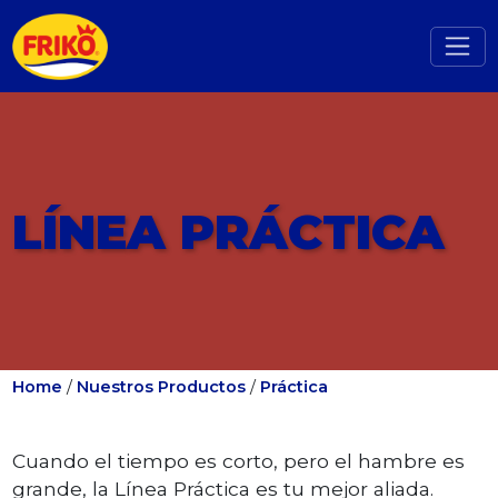
LÍNEA PRÁCTICA
Home
/
Nuestros Productos
/
Práctica
Cuando el tiempo es corto, pero el hambre es
grande, la Línea Práctica es tu mejor aliada.