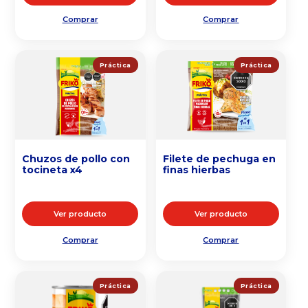
Comprar
Comprar
Práctica
Práctica
Chuzos de pollo con
Filete de pechuga en
tocineta x4
finas hierbas
Ver producto
Ver producto
Comprar
Comprar
Práctica
Práctica