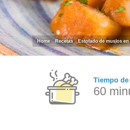
Home
>
Recetas
>
Estofado de muslos en
Tiempo de 
60 min