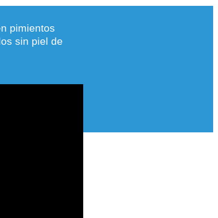
en pimientos
s sin piel de
.