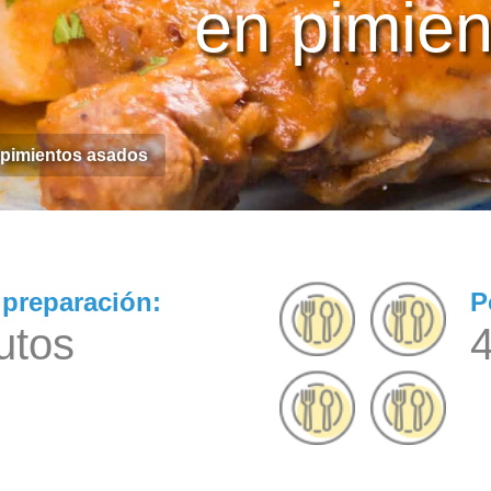
en pimie
 pimientos asados
preparación:
P
utos
4