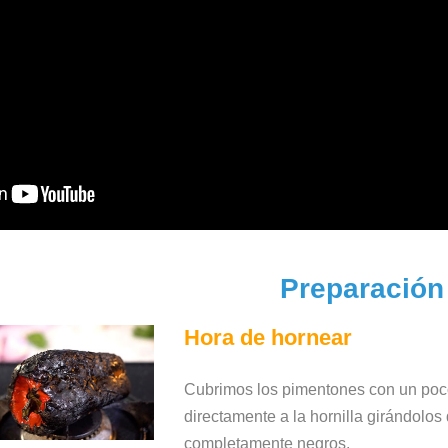
Preparación
Hora de hornear
Cubrimos los pimentones con un poco
directamente a la hornilla girándol
completamente negros.