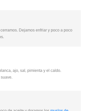
 cerramos. Dejamos enfriar y poco a poco
os.
anca, ajo, sal, pimienta y el caldo.
 suave.
oco de aceite y doramos los
muslos de