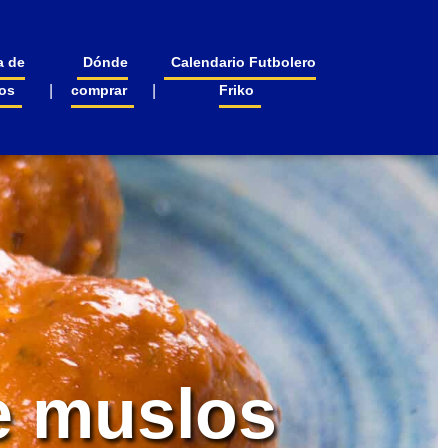
a de
Dónde
Calendario Futbolero
os
comprar
Friko
e muslos