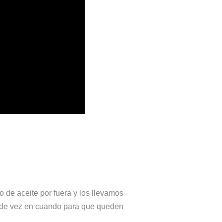
 de aceite por fuera y los llevamos
os de vez en cuando para que queden