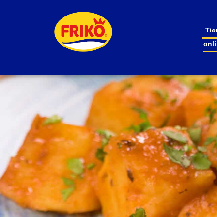
Tie
onl