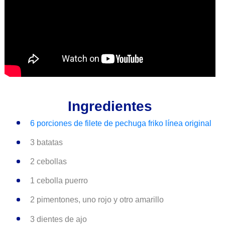
Ingredientes
6 porciones de filete de pechuga friko línea original
3 batatas
2 cebollas
1 cebolla puerro
2 pimentones, uno rojo y otro amarillo
3 dientes de ajo