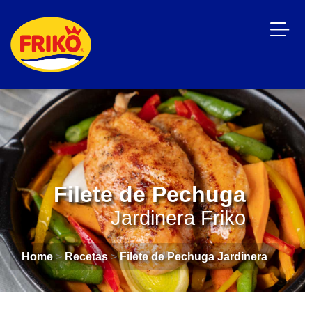
Filete de Pechuga
Jardinera Friko
Home
>
Recetas
>
Filete de Pechuga Jardinera