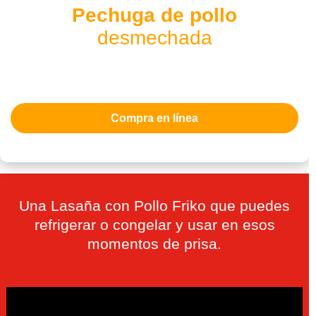
Pechuga de pollo
desmechada
Ver producto
Compra en línea
Una Lasaña con Pollo Friko que puedes
refrigerar o congelar y usar en esos
momentos de prisa.