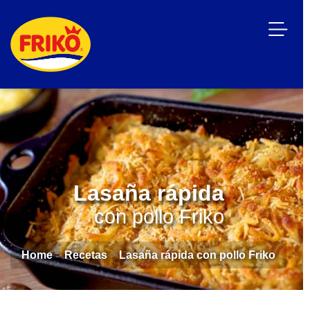
Lasaña rápida
con pollo Friko
Home
>
Recetas
>
Lasaña rápida con pollo Friko