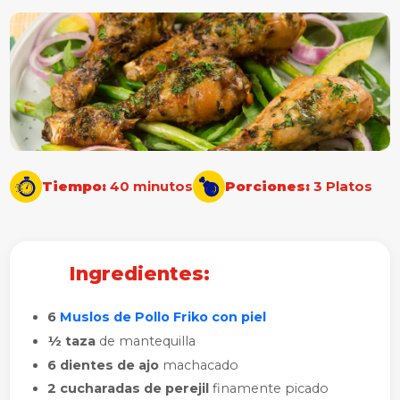
Tiempo:
40 minutos
Porciones:
3 Platos
Ingredientes:
6
Muslos de Pollo Friko con piel
½ taza
de mantequilla
6 dientes de ajo
machacado
2 cucharadas de perejil
finamente picado