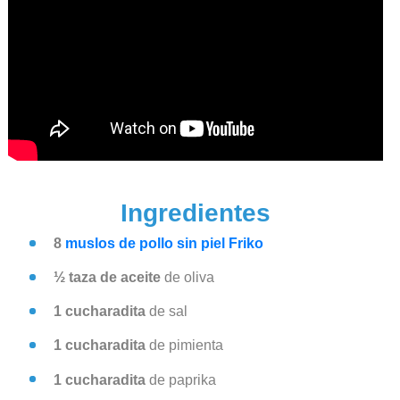
Ingredientes
8
muslos de pollo sin piel Friko
½ taza de aceite
de oliva
1 cucharadita
de sal
1 cucharadita
de pimienta
1
cucharadita
de paprika