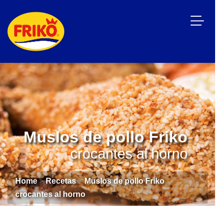
Muslos de pollo Friko
crocantes al horno
Home
>
Recetas
>
Muslos de pollo Friko
crocantes al horno