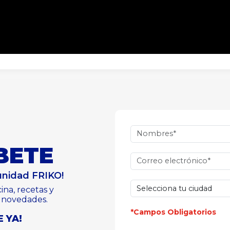
BETE
unidad FRIKO!
ina, recetas y
s novedades.
*Campos Obligatorios
 YA!