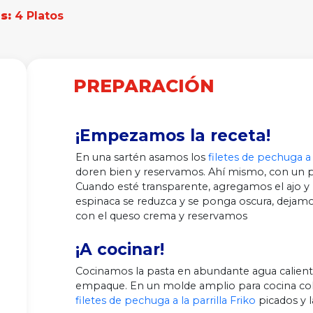
s:
4 Platos
PREPARACIÓN
¡Empezamos la receta!
En una sartén asamos los
filetes de pechuga a l
doren bien y reservamos.
Ahí mismo, con un p
Cuando esté transparente, agregamos el ajo y 
espinaca se reduzca y se ponga oscura, d
ejamo
con el queso crema y reservamos
¡A cocinar!
Cocinamos la pasta en abundante agua caliente
empaque.
En un molde amplio para cocina col
filetes de pechuga a la parrilla Friko
picados y l