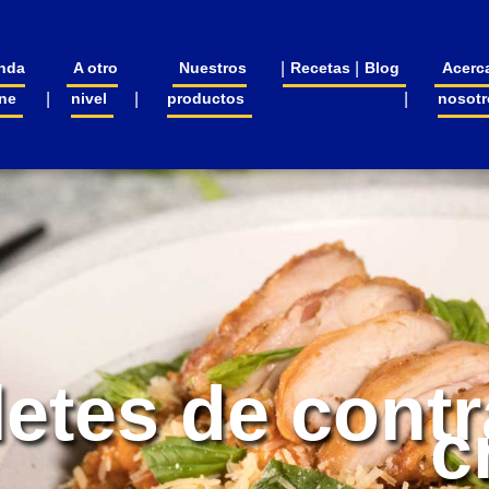
nda
A otro
Nuestros
Recetas
Blog
Acerc
ine
nivel
productos
nosotr
letes de cont
c