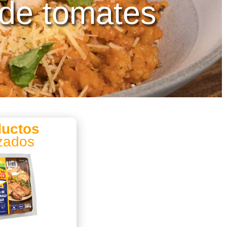
 de tomates
ductos
izados