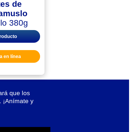
tes de
ramuslo
llo 380g
producto
 en línea
ará que los
. ¡Anímate y