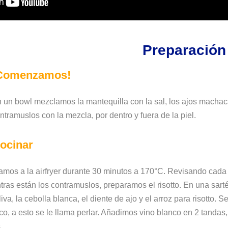
Preparación
Comenzamos!
 un bowl mezclamos la mantequilla con la sal, los ajos machac
ntramuslos con la mezcla, por dentro y fuera de la piel.
ocinar
amos a la airfryer durante 30 minutos a 170°C. Revisando cada 
tras están los contramuslos, preparamos el risotto. En una sar
liva, la cebolla blanca, el diente de ajo y el arroz para risotto.
co, a esto se le llama perlar. Añadimos vino blanco en 2 tanda
.