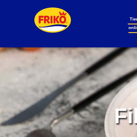
Tie
onl
Fi