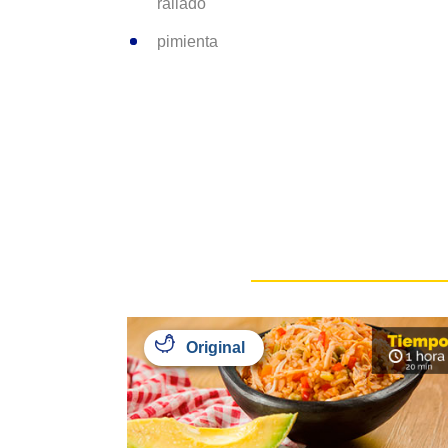
rallado
pimienta
Original