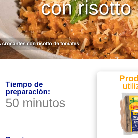
con risotto
s crocantes con risotto de tomates
Pro
Tiempo de
util
preparación:
50 minutos