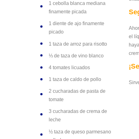
1 cebolla blanca mediana
Se
finamente picada
1 diente de ajo finamente
Ahor
picado
el l
1 taza de arroz para risotto
haya
crem
⅓ de taza de vino blanco
¡S
4 tomates licuados
1 taza de caldo de pollo
Sirv
2 cucharadas de pasta de
tomate
3 cucharadas de crema de
leche
½ taza de queso parmesano