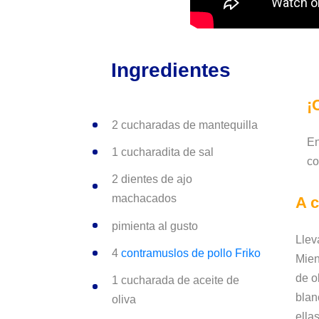
Ingredientes
¡
2 cucharadas de mantequilla
En
1 cucharadita de sal
co
2 dientes de ajo
machacados
A c
pimienta al gusto
Llev
4
contramuslos de pollo Friko
Mien
de o
1 cucharada de aceite de
blan
oliva
ellas