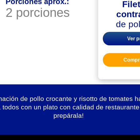
Porciones aprox.:
File
2 porciones
cont
de po
Ver 
Compra
ación de pollo crocante y risotto de tomates h
 todos con un plato con calidad de restaurante
prepárala!