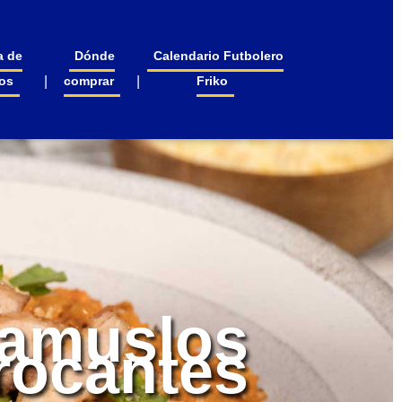
a de
Dónde
Calendario Futbolero
os
comprar
Friko
ramuslos
rocantes